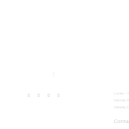
Musae Restauración de Arte S.L.
954 082 189
674 352 678
Horario
(Cita Pr
musae@musaearteyrestauracion.com
Lunes – J
Viernes: 
Sábado, D
Conta