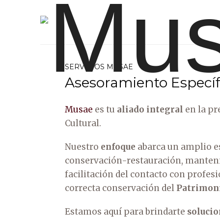
SERVICIOS MUSAE
Grupo de Conservación y Restauración del Patrimonio
Asesoramiento Específ
Musae
es tu
aliado integral
en la pr
Cultural.
Nuestro
enfoque
abarca un amplio es
conservación-restauración, mantenim
facilitación del contacto con profes
correcta conservación del
Patrimon
Estamos aquí para brindarte
solucio