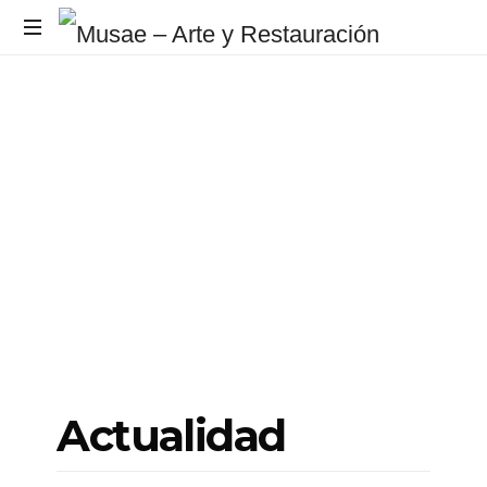
Grupo
de
Conservación
y
Restauración
del
Patrimonio
Actualidad