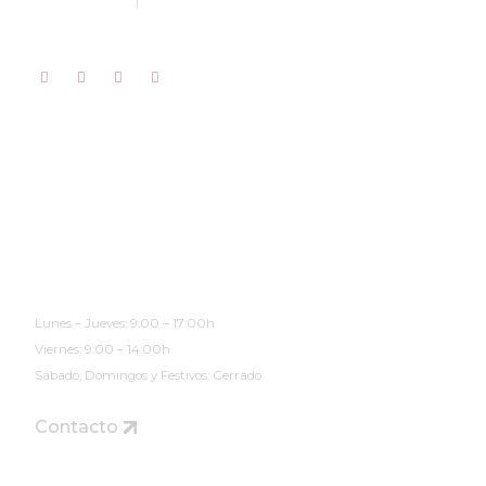
musae@musaearteyrestauracion.com
Horario de Atención
(Cita Previa)
Lunes – Jueves: 9:00 – 17:00h
Viernes: 9:00 – 14:00h
Sábado, Domingos y Festivos: Cerrado
Contacto