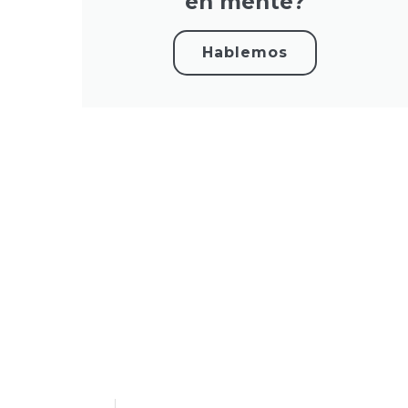
en mente?
Hablemos
Musae Restauración de Arte S.L.
954 082 189
674 352 678