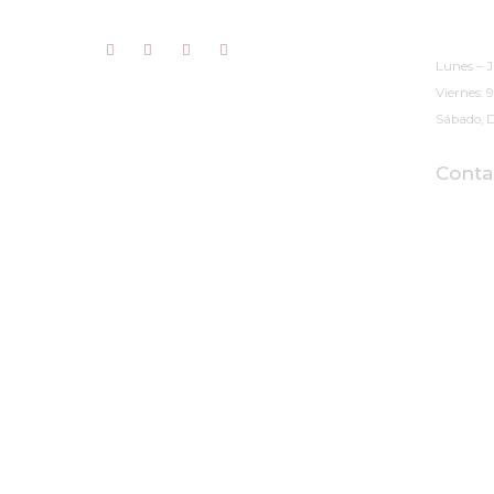
Horario
musae@musaearteyrestauracion.com
(Cita Pr
Lunes – J
Viernes: 
Sábado, D
Conta