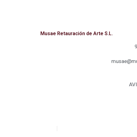
Musae Retauración de Arte S.L.
musae@mus
AV
Musae Restauración de Arte S.L.
954 082 189
674 352 678