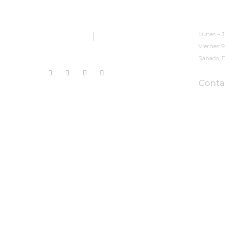
Horario
(Cita Pr
Musae Restauración de Arte S.L.
Lunes – J
954 082 189
674 352 678
Viernes: 
musae@musaearteyrestauracion.com
Sábado, D
Conta